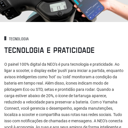
TECNOLOGIA
TECNOLOGIA E PRATICIDADE
O painel 100% digital da NEO's é pura tecnologia e praticidade. Ao
ligar a scooter, o display exibe 'push' para iniciar a partida, enquanto
avisos inteligentes como 'hot’ ou 'cold' monitoram a condição da
bateria em tempo real. Além disso, ícones indicam modo de
pilotagem Eco ou STD, setas e prontidão para rodar. Quando a
carga estiver abaixo de 20%, o ícone de tartaruga aparece,
reduzindo a velocidade para preservar a bateria. Com o Yamaha
Connect, você gerencia o desempenho, agenda manutenções,
localiza a scooter e compartilha suas rotas nas redes sociais. Tudo
isso com notificações de chamadas e mensagens. A NEO's conecta
você à economia, às ruas e aos seus amigos de forma inteligente e