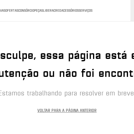
VAS
OFERTAS
CONSÓRCIO
PEÇAS
LIBERACRED
ACESSÓRIOS
SERVIÇOS
sculpe, essa página está
tenção ou não foi encont
Estamos trabalhando para resolver em breve
VOLTAR PARA A PÁGINA ANTERIOR