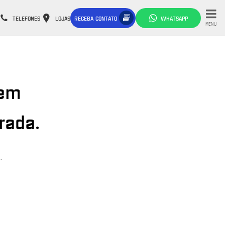
TELEFONES
LOJAS
RECEBA CONTATO
WHATSAPP
MENU
 em
rada.
.